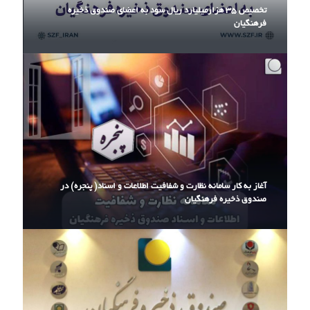
تخصیص ۳۵ هزارمیلیارد ریال سود به اعضای صندوق ذخیره
فرهنگیان
آغاز به کار سامانه نظارت و شفافیت اطلاعات و اسناد( پنجره) در
صندوق ذخیره فرهنگیان