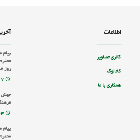
اطلاعات
آخرین
پیام م
گالری تصاویر
محترم 
روز خب
کاتالوگ
۱۷
همکاری با ما
جهش ت
فرهنگی
۰۳
پیام 
محترم 